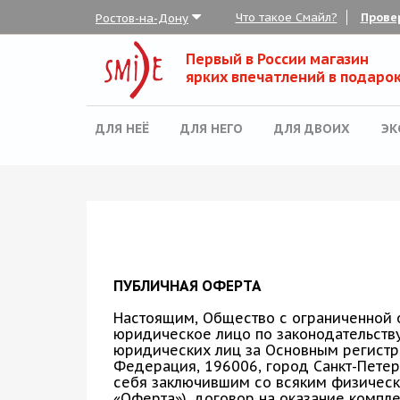
Что такое Смайл?
Прове
Ростов-на-Дону
Для неё
Первый в России магазин
обрать набор
ярких впечатлений в подарок
Все наборы
ДЛЯ НЕЁ
ДЛЯ НЕГО
ДЛЯ ДВОИХ
ЭК
Для него
Для двоих
Экстрим
SPA
По поводу
ПУБЛИЧНАЯ ОФЕРТА
ля компании
Настоящим, Общество с ограниченной 
юридическое лицо по законодательств
товые наборы
юридических лиц за Основным регист
Федерация, 196006, город Санкт-Петерб
рпоративные
себя заключившим со всяким физическ
«Оферта»), договор на оказание компл