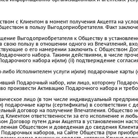
твом с Клиентом в момент получения Акцепта на усл
бществом в пользу Выгодоприобретателя. Факт заключ
щение Выгодоприобретателя к Обществу в установлен
 свою пользу в отношении одного из Впечатлений, вх
ьствующие о его намерении заключить с Обществом До
дарочного набора. Такими действиями, в числе прочег
одарочного набора и(или) (ii) подтверждение согласи
-либо Исполнителем услуги и(или) подарочные карты 
чивший Подарочный набор, или лицо, которому Подаро
аво произвести Активацию Подарочного набора и требо
ическое лицо (в том числе индивидуальный предприн
и) подарочные карты (сертификаты) в соответствии с 
льный договор на получение Впечатления. Общество н
ед Клиентом ответственности за его исполнение и люб
вом Договор путем дачи Акцепта в установленном нас
еленная Обществом и доведенная до сведения Клиент
я Подарочных наборов, на Сайте Общества (при приобр