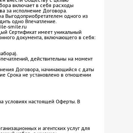
ен внести Обществу с целью
бора включает в себя расходы
а за исполнение Договора.
ра Выгодоприобретателем одного из
дить одно Впечатление.
le-smile.ru
дый Сертификат имеет уникальный
нного документа, включающего в себя:
абора).
Впечатлений, действительны на момент
лнения Договора, начинающийся с даты
ние Срока не установлено в отношении
на условиях настоящей Оферты. В
анизационных и агентских услуг для