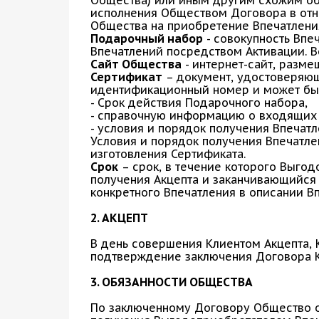
Общества) или иным другим схожим об
исполнения Обществом Договора в отн
Общества на приобретение Впечатлени
Подарочный набор
- совокупность Впе
Впечатлений посредством Активации. 
Сайт Общества
- интернет-сайт, разме
Сертификат
– документ, удостоверяющ
идентификационный номер и может быт
- Срок действия Подарочного набора,
- справочную информацию о входящих 
- условия и порядок получения Впечат
Условия и порядок получения Впечатле
изготовления Сертификата.
Срок
– срок, в течение которого Выго
получения Акцепта и заканчивающийся 
конкретного Впечатления в описании В
2. АКЦЕПТ
В день совершения Клиентом Акцепта,
подтверждение заключения Договора К
3. ОБЯЗАННОСТИ ОБЩЕСТВА
По заключенному Договору Общество о