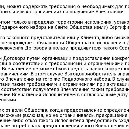
ти, может содержать требования о необходимых для п
тных и иных ограничениях на получение Впечатления.
нтом только в пределах территории исполнения, устан
Подарочного набора на Сайте Общества и(или) Сертифи
го законного представителя или у Клиента, либо выбы
, не порождает обязанности Общества по исполнению 
аключения Договора в пользу предъявителя такого Сер
и Договора путем организации предоставления конкре
ли в соответствии с требованиями и ограничениями по
е Впечатление не может быть предоставлено конкретно
граничениям. В этом случае Выгодоприобретатель впра
о Впечатления из того же Подарочного набора. В случ
твии таким требованиям и ограничениям при активации
соответствия получателя Впечатления таким требовани
ние Впечатления Исполнителем в согласованные дату 
енными.
их от воли Общества, когда предоставление определе
можным (включая, но не ограничиваясь, прекращение 
ение либо отказ такого Исполнителя предоставить вх
раве потребовать предоставления иного Впечатления 