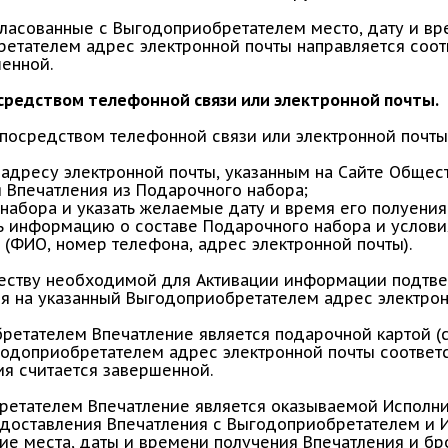
ласованные с Выгодоприобретателем место, дату и вр
етателем адрес электронной почты направляется соо
шенной.
осредством телефонной связи или электронной почты.
 посредством телефонной связи или электронной почт
 адресу электронной почты, указанным на Сайте Общес
 Впечатления из Подарочного набора;
 набора и указать желаемые дату и время его полуени
 информацию о составе Подарочного набора и условия
 (ФИО, номер телефона, адрес электронной почты).
ству необходимой для Активации информации подтве
я на указанный Выгодоприобретателем адрес электрон
ретателем Впечатление является подарочной картой (с
годоприобретателем адрес электронной почты соотве
ция считается завершенной.
ретателем Впечатление является оказываемой Исполни
редоставления Впечатления с Выгодоприобретателем и 
ие места, даты и времени получения Впечатления и б