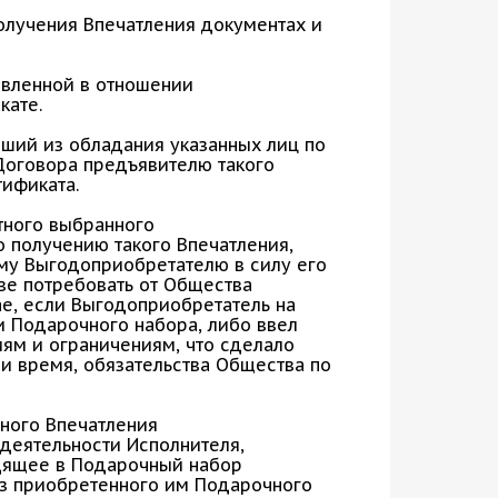
олучения Впечатления документах и
овленной в отношении
кате.
вший из обладания указанных лиц по
Договора предъявителю такого
тификата.
тного выбранного
 получению такого Впечатления,
му Выгодоприобретателю в силу его
ве потребовать от Общества
ае, если Выгодоприобретатель на
 Подарочного набора, либо ввел
ям и ограничениям, что сделало
и время, обязательства Общества по
нного Впечатления
деятельности Исполнителя,
одящее в Подарочный набор
из приобретенного им Подарочного