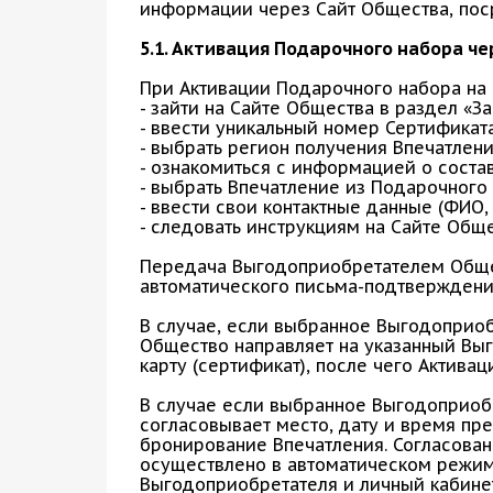
информации через Сайт Общества, поср
5.1. Активация Подарочного набора че
При Активации Подарочного набора на
- зайти на Сайте Общества в раздел «За
- ввести уникальный номер Сертификата
- выбрать регион получения Впечатлен
- ознакомиться с информацией о соста
- выбрать Впечатление из Подарочного
- ввести свои контактные данные (ФИО,
- следовать инструкциям на Сайте Обще
Передача Выгодоприобретателем Обще
автоматического письма-подтверждени
В случае, если выбранное Выгодоприоб
Общество направляет на указанный Вы
карту (сертификат), после чего Актива
В случае если выбранное Выгодоприоб
согласовывает место, дату и время п
бронирование Впечатления. Согласован
осуществлено в автоматическом режим
Выгодоприобретателя и личный кабинет