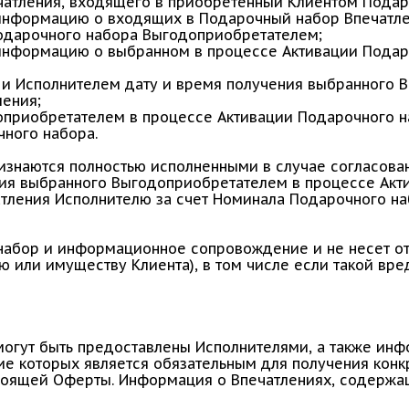
атления, входящего в приобретенный Клиентом Подар
информацию о входящих в Подарочный набор Впечатле
Подарочного набора Выгодоприобретателем;
информацию о выбранном в процессе Активации Подар
м и Исполнителем дату и время получения выбранного
ления;
доприобретателем в процессе Активации Подарочного 
ного набора.
изнаются полностью исполненными в случае согласова
ия выбранного Выгодоприобретателем в процессе Акт
тления Исполнителю за счет Номинала Подарочного наб
абор и информационное сопровождение и не несет от
ю или имуществу Клиента), в том числе если такой вре
огут быть предоставлены Исполнителями, а также инф
ие которых является обязательным для получения конк
тоящей Оферты. Информация о Впечатлениях, содержащ