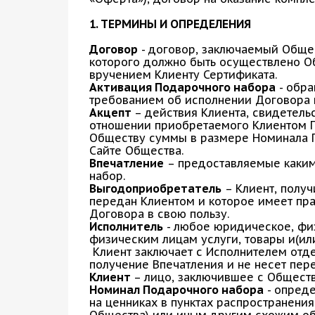
Блог
1. ТЕРМИНЫ И ОПРЕДЕЛЕНИЯ
Договор
- договор, заключаемый Общес
которого должно быть осуществлено О
вручением Клиенту Сертификата.
Активация Подарочного набора
- обра
требованием об исполнении Договора в
Акцепт
– действия Клиента, свидетел
отношении приобретаемого Клиентом По
Обществу суммы в размере Номинала П
Сайте Общества.
Впечатление
– предоставляемые каким
набор.
Выгодоприобретатель
– Клиент, полу
передан Клиентом и которое имеет пр
Договора в свою пользу.
Исполнитель
- любое юридическое, физ
физическим лицам услуги, товары и(ил
Клиент заключает с Исполнителем отде
получение Впечатления и не несет пер
Клиент
– лицо, заключившее с Общест
Номинал Подарочного набора
- опред
на ценниках в пунктах распространени