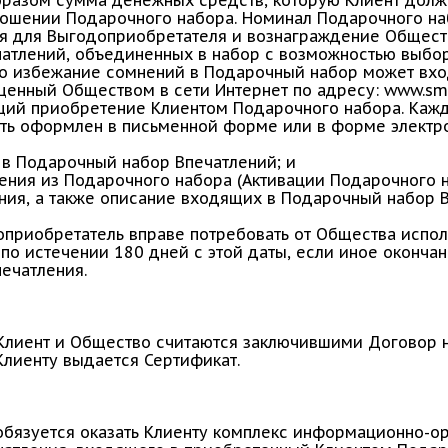
разом сумма денежных средств, которую Клиент долж
ошении Подарочного набора. Номинал Подарочного на
я для Выгодоприобретателя и вознаграждение Обществ
чатлений, объединенных в набор с возможностью выбо
Во избежание сомнений в Подарочный набор может вхо
щенный Обществом в сети Интернет по адресу: www.smi
ий приобретение Клиентом Подарочного набора. Каж
ь оформлен в письменной форме или в форме электро
в Подарочный набор Впечатлений; и
ления из Подарочного набора (Активации Подарочного н
ния, а также описание входящих в Подарочный набор 
доприобретатель вправе потребовать от Общества испо
по истечении 180 дней с этой даты, если иное оконча
печатления.
 Клиент и Общество считаются заключившими Договор 
лиенту выдается Сертификат.
бязуется оказать Клиенту комплекс информационно-орг