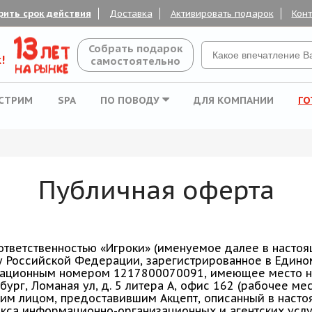
рить срок действия
Доставка
Активировать подарок
Кон
Собрать подарок
!
самостоятельно
СТРИМ
SPA
ПО ПОВОДУ
ДЛЯ КОМПАНИИ
ГО
Публичная оферта
ответственностью «Игроки» (именуемое далее в насто
у Российской Федерации, зарегистрированное в Едино
рационным номером 1217800070091, имеющее место на
ург, Ломаная ул, д. 5 литера А, офис 162 (рабочее мест
им лицом, предоставившим Акцепт, описанный в насто
екса информационно-организационных и агентских услу